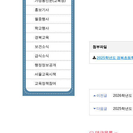
가정통신문(교육청)
홍보기사
월중행사
학교행사
경복교육
보건소식
첨부파일
급식소식
2025학년도 경복초등
행정정보공개
서울교육시책
교육정책참여
이전글
2026학년도
다음글
2025학년
댓글목록