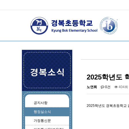
2025학년도
노연희
0건
404회
공지사항
2025학년도 경복초등학교
행정실소식
가정통신문