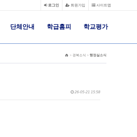
로그인
회원가입
사이트맵
단체안내
학급홈피
학교평가
> 경복소식 >
행정실소식
26-05-21 15:58