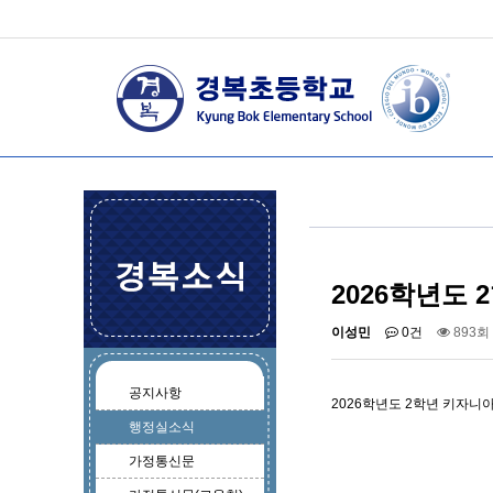
2026학년도
이성민
0건
893회
공지사항
2026학년도 2학년 키자니
행정실소식
가정통신문