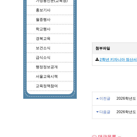
가정통신문(교육청)
홍보기사
월중행사
학교행사
경복교육
보건소식
첨부파일
급식소식
2학년 키자니아 정산서.
행정정보공개
서울교육시책
교육정책참여
이전글
2026학년도
다음글
2026학년도
댓글목록