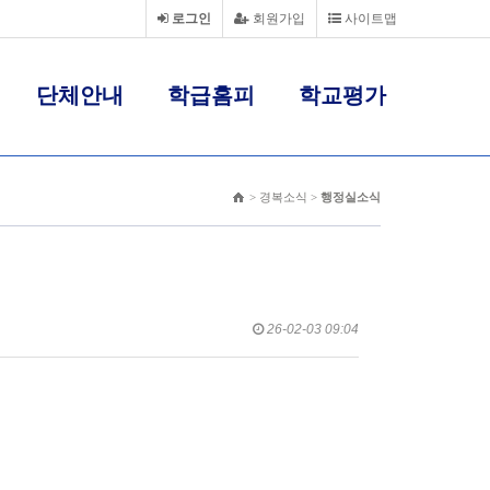
로그인
회원가입
사이트맵
단체안내
학급홈피
학교평가
> 경복소식 >
행정실소식
26-02-03 09:04