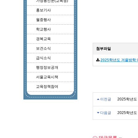
가정통신문(교육청)
홍보기사
월중행사
학교행사
경복교육
보건소식
첨부파일
급식소식
2025학년도 겨울방학 
행정정보공개
서울교육시책
교육정책참여
이전글
2025학년
다음글
2025학년
댓글목록