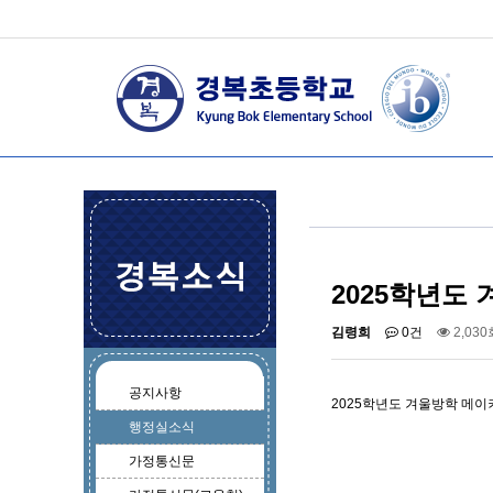
2025학년도
김령희
0건
2,030
공지사항
2025학년도 겨울방학 메이
행정실소식
가정통신문