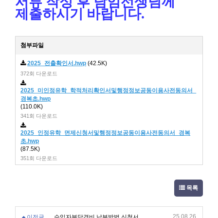
서류 작성 후 담임선생님께
제출하시기 바랍니다.
첨부파일
2025_전출확인서.hwp
(42.5K)
372회 다운로드
2025_미인정유학_학적처리확인서및행정정보공동이용사전동의서_
경복초.hwp
(110.0K)
341회 다운로드
2025_인정유학_면제신청서및행정정보공동이용사전동의서_경복
초.hwp
(87.5K)
351회 다운로드
목록
25.08.26
이전글
수익자부담경비 납부방법 신청서