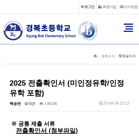
로그인
회원가입
사이트맵
> 경복소식 >
행정실소식
2025 전출확인서 (미인정유학/인정
유학 포함)
25-08-26 15:12
백승연
0건
2,862회
※ 공통 제출 서류
전출확인서 (첨부파일)