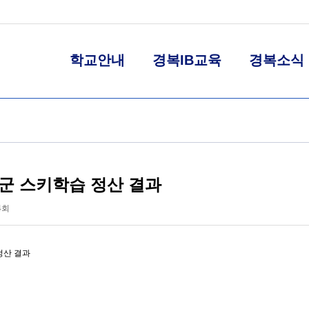
학교안내
경복IB교육
경복소식
3군 스키학습 정산 결과
4회
정산 결과