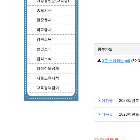
가정통신문(교육청)
홍보기사
월중행사
학교행사
경복교육
보건소식
첨부파일
급식소식
3군 스키학습.pdf
(52.3
행정정보공개
서울교육시책
교육정책참여
이전글
2023학년도
다음글
2023학년도
댓글목록