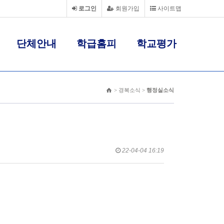
로그인
회원가입
사이트맵
단체안내
학급홈피
학교평가
> 경복소식 >
행정실소식
22-04-04 16:19