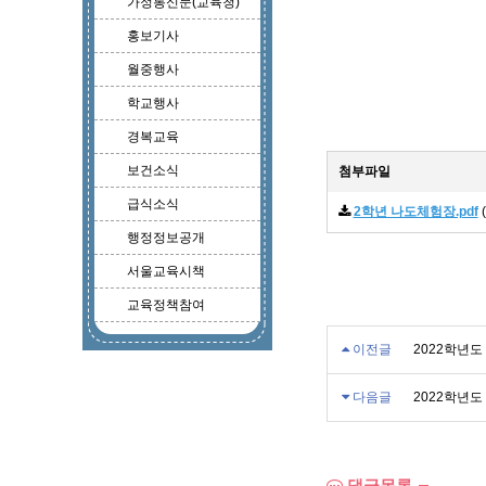
가정통신문(교육청)
홍보기사
월중행사
학교행사
경복교육
보건소식
첨부파일
급식소식
2학년 나도체험장.pdf
(
행정정보공개
서울교육시책
교육정책참여
이전글
2022학년도
다음글
2022학년도
댓글목록