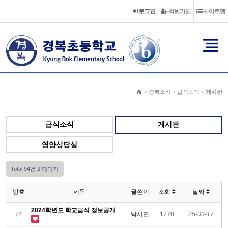
로그인
회원가입
사이트맵
> 경복소식 > 급식소식 >
게시판
급식소식
게시판
영양상담실
Total 94건
2 페이지
번호
제목
글쓴이
조회
날짜
2024학년도 학교급식 정보공개
74
박시연
1770
25-03-17