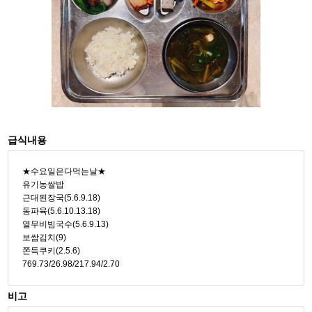
급식내용
★수요일은다먹는날★
유기농쌀밥
근대된장국(5.6.9.18)
동파육(5.6.10.13.18)
열무비빔국수(5.6.9.13)
보쌈김치(9)
쫀득쿠키(2.5.6)
769.73/26.98/217.94/2.70
비고