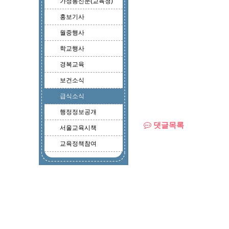
가정통신문(교육청)
홍보기사
월중행사
학교행사
경복교육
보건소식
급식소식
행정정보공개
댓글목록
서울교육시책
교육정책참여