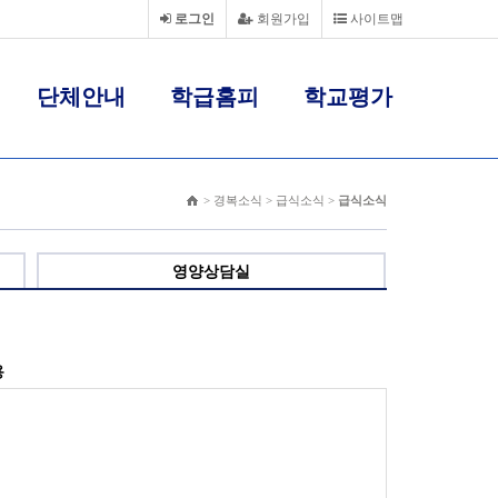
로그인
회원가입
사이트맵
단체안내
학급홈피
학교평가
> 경복소식 > 급식소식 >
급식소식
영양상담실
용