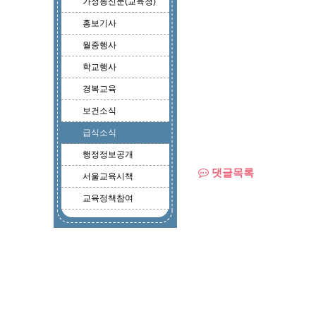
가정통신문(교육청)
홍보기사
월중행사
학교행사
경복교육
보건소식
급식소식
행정정보공개
댓글목록
서울교육시책
교육정책참여