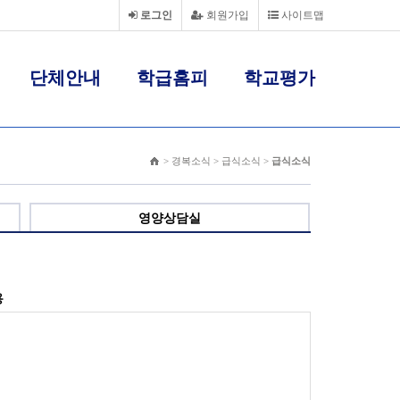
로그인
회원가입
사이트맵
단체안내
학급홈피
학교평가
> 경복소식 > 급식소식 >
급식소식
영양상담실
용