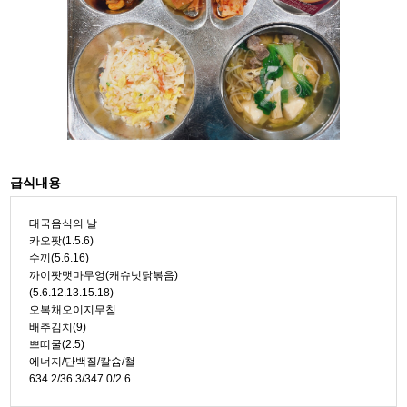
급식내용
태국음식의 날
카오팟(1.5.6)
수끼(5.6.16)
까이팟맷마무엉(캐슈넛닭볶음)
(5.6.12.13.15.18)
오복채오이지무침
배추김치(9)
쁘띠쿨(2.5)
에너지/단백질/칼슘/철
634.2/36.3/347.0/2.6