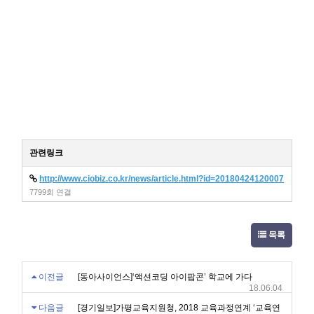
관련링크
http://www.ciobiz.co.kr/news/article.html?id=20180424120007
7799회 연결
목록
이전글
[동아사이언스]‘액션코딩 아이팝콘’ 학교에 가다
18.06.04
다음글
[경기일보]가평교육지원청, 2018 교육과정연계 ‘교육연