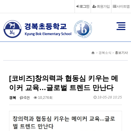
로그인
회원가입
사이트맵
> 경복소식 >
홍보기사
[코비즈]창의력과 협동심 키우는 메
이커 교육…글로벌 트렌드 만난다
18-05-28 10:25
경복
0건
10,276회