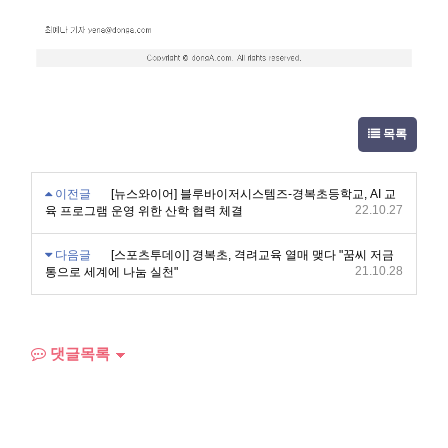
목록
이전글
[뉴스와이어] 블루바이저시스템즈-경복초등학교, AI 교
22.10.27
육 프로그램 운영 위한 산학 협력 체결
다음글
[스포츠투데이] 경복초, 격려교육 열매 맺다 "꿈씨 저금
21.10.28
통으로 세계에 나눔 실천"
댓글목록