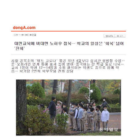
작년 4월부터 실시간 쌍방향 수업… 온-오프라인 연계 통해 효과 높여
영어-중국어는 한 학급 둘로 나눠… 교사 1명이 학생 12∼14명과 소통
결석하는 학생도 줌으로 함께 학습… 학기당 2번씩 학부모와 전화 상담