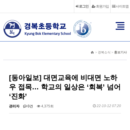
로그인
회원가입
사이트맵
> 경복소식 >
홍보기사
[동아일보] 대면교육에 비대면 노하
우 접목… 학교의 일상은 ‘회복’ 넘어
‘진화’
22-10-12 07:20
관리자
0건
4,375회
서울 경복초의 ‘위드 코로나’ 풍경