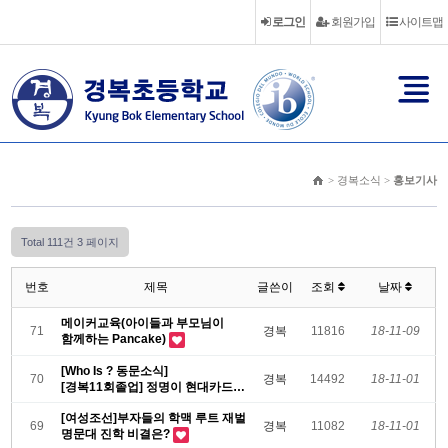
로그인
회원가입
사이트맵
> 경복소식 >
홍보기사
Total 111건
3 페이지
번호
제목
글쓴이
조회
날짜
메이커교육(아이들과 부모님이
71
경복
11816
18-11-09
함께하는 Pancake)
[Who Is ? 동문소식]
70
경복
14492
18-11-01
[경복11회졸업] 정명이 현대카드
현대캐피탈 …
[여성조선]부자들의 학맥 루트 재벌
69
경복
11082
18-11-01
명문대 진학 비결은?