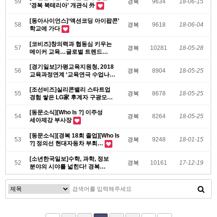
59
경복
9634
18-06-15
‘경복 북테리아’ 개관식 外
[동아사이언스]‘액션코딩 아이팝콘’
58
경복
9618
18-06-04
학교에 가다
[코비즈]창의력과 협동심 키우는
57
경복
10281
18-05-28
메이커 교육…글로벌 트렌드
만난다
[경기일보]가평교육지원청, 2018
56
경복
8904
18-05-25
교육과정연계 ‘교육연극 수업나눔’
프…
[조선비즈]실리콘밸리 스타트업
55
경복
8678
18-05-25
경험 쌓은 LG家 후계자 구광모
상무
[동문소식][Who Is ?] 이주성
54
경복
8264
18-05-25
세아제강 부사장
[동문소식][경복 18회 졸업][Who Is
53
경복
9248
18-01-15
?] 정의선 현대자동차 부회…
[소년한국일보]수학, 과학, 정보
52
경복
10161
17-12-19
분야의 시야를 넓힌다! 경복
영재학급 …