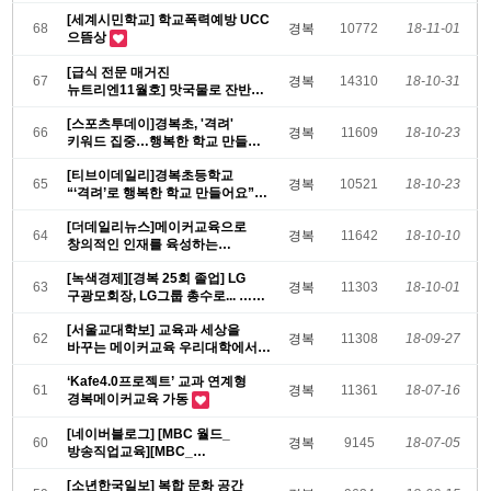
[세계시민학교] 학교폭력예방 UCC
68
경복
10772
18-11-01
으뜸상
[급식 전문 매거진
67
경복
14310
18-10-31
뉴트리엔11월호] 맛국물로 잔반
제로 사립명문 서울 …
[스포츠투데이]경복초, '격려'
66
경복
11609
18-10-23
키워드 집중…행복한 학교 만들기
앞장서 …
[티브이데일리]경복초등학교
65
경복
10521
18-10-23
“‘격려’로 행복한 학교 만들어요”
[더데일리뉴스]메이커교육으로
64
경복
11642
18-10-10
창의적인 인재를 육성하는
서울경복초등학교
[녹색경제][경복 25회 졸업] LG
63
경복
11303
18-10-01
구광모회장, LG그룹 총수로... …
[서울교대학보] 교육과 세상을
62
경복
11308
18-09-27
바꾸는 메이커교육 우리대학에서
첫 발검음을…
‘Kafe4.0프로젝트’ 교과 연계형
61
경복
11361
18-07-16
경복메이커교육 가동
[네이버블로그] [MBC 월드_
60
경복
9145
18-07-05
방송직업교육][MBC_
진로직업체험교육]_서…
[소년한국일보] 복합 문화 공간