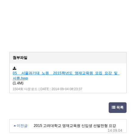
첨부파일
05__서울과기대_노원__2015학년도_영재교육원_모집_요강_및_
서류.hwp
(1.4M)
1504회 다운로드 | DATE : 2014-09-04 08:23:37
목록
이전글
2015 고려대학교 영재교육원 신입생 선발전형 요강
14.09.04