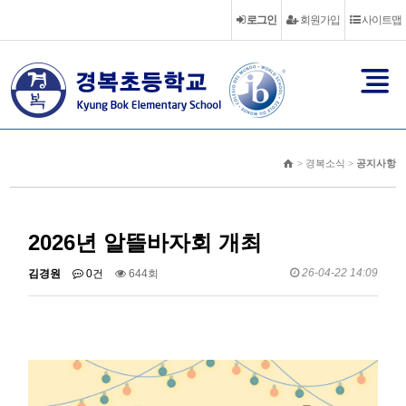
로그인
회원가입
사이트맵
> 경복소식 >
공지사항
2026년 알뜰바자회 개최
26-04-22 14:09
김경원
0건
644회