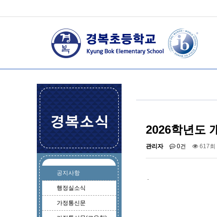
2026학년도
관리자
0건
617회
공지사항
.
행정실소식
가정통신문