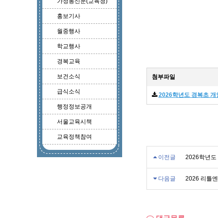
가정통신문(교육청)
홍보기사
월중행사
학교행사
경복교육
보건소식
첨부파일
급식소식
2026학년도 경복초 개
행정정보공개
서울교육시책
교육정책참여
이전글
2026학년
다음글
2026 리틀