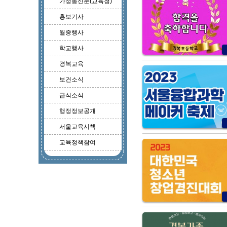
가정통신문(교육청)
홍보기사
월중행사
학교행사
경복교육
보건소식
급식소식
행정정보공개
서울교육시책
교육정책참여