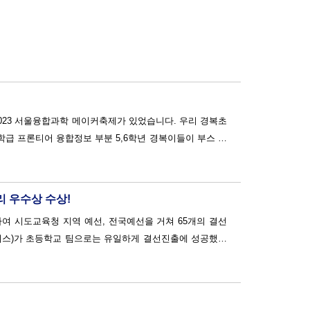
서 2023 서울융합과학 메이커축제가 있었습니다. 우리 경복초
급 프론티어 융합정보 부분 5,6학년 경복이들이 부스 운
재까지 경복혁신미래교육이라는 이름으로 미래융합형 AI메
메이커스페이스 거점센터로 지정되어 운영하고 있...
리 우수상 수상!
여 시도교육청 지역 예선, 전국예선을 거쳐 65개의 결선
버너스)가 초등학교 팀으로는 유일하게 결선진출에 성공했습
원...