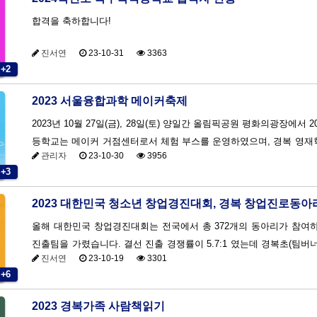
합격을 축하합니다!
진서연
23-10-31
3363
+2
2023 서울융합과학 메이커축제
2023년 10월 27일(금), 28일(토) 양일간 올림픽공원 평화의광장에
등학교는 메이커 거점센터로서 체험 부스를 운영하였으며, 경복 영재학
관리자
23-10-30
3956
영에 함께 참여하였습니다. 우리 경복초등학교는 2018년도부터 현
+3
이커교육을 전학년 참여하고 있으며, 2019년도부터 현재까지 서울형 
2023 대한민국 청소년 창업경진대회, 경복 창업진로동아
올해 대한민국 창업경진대회는 전국에서 총 372개의 동아리가 참여하
진출팀을 가렸습니다. 결선 진출 경쟁률이 5.7:1 였는데 경복초(팀
진서연
23-10-19
3301
니다. 특히 지역 예선, 전국 예선, 결선까지모든 심사는 초,중,고등학교 학급을 통합하여 심사한 결과였기에 결선 진출 자체가
+6
쾌거였습니다. 결선에서는 특상(1팀,상금500만원),최우수상(4팀, 300만
2023 경복가족 사람책읽기