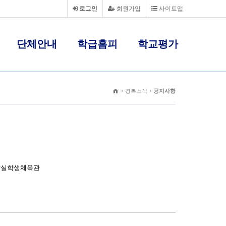
로그인
회원가입
사이트맵
단체안내
학급홈피
학교평가
> 경복소식 >
공지사항
30 잠실학생체육관