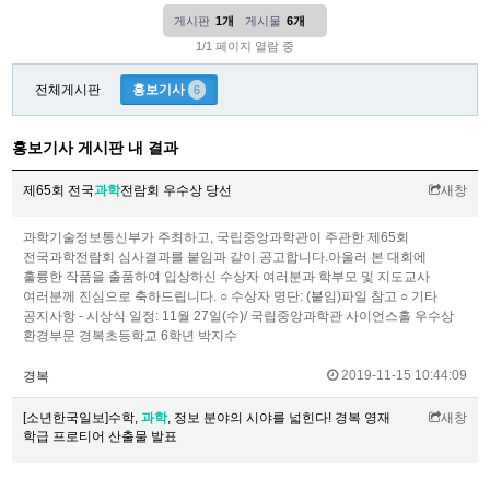
게시판
1개
게시물
6개
1/1 페이지 열람 중
전체게시판
홍보기사
6
홍보기사 게시판 내 결과
제65회 전국
과학
전람회 우수상 당선
새창
과학기술정보통신부가 주최하고, 국립중앙과학관이 주관한 제65회
전국과학전람회 심사결과를 붙임과 같이 공고합니다.아울러 본 대회에
훌륭한 작품을 출품하여 입상하신 수상자 여러분과 학부모 및 지도교사
여러분께 진심으로 축하드립니다. ○ 수상자 명단: (붙임)파일 참고 ○ 기타
공지사항 - 시상식 일정: 11월 27일(수)/ 국립중앙과학관 사이언스홀 우수상
환경부문 경복초등학교 6학년 박지수
2019-11-15 10:44:09
경복
[소년한국일보]수학,
과학
, 정보 분야의 시야를 넓힌다! 경복 영재
새창
학급 프로티어 산출물 발표