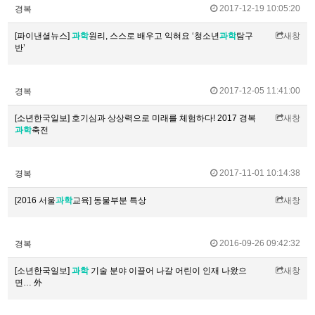
2017-12-19 10:05:20
경복
[파이낸셜뉴스]
과학
원리, 스스로 배우고 익혀요 ‘청소년
과학
탐구
새창
반’
2017-12-05 11:41:00
경복
[소년한국일보] 호기심과 상상력으로 미래를 체험하다! 2017 경복
새창
과학
축전
2017-11-01 10:14:38
경복
[2016 서울
과학
교육] 동물부분 특상
새창
2016-09-26 09:42:32
경복
[소년한국일보]
과학
기술 분야 이끌어 나갈 어린이 인재 나왔으
새창
면… 外