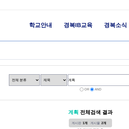
학교안내
경복IB교육
경복소식
OR
AND
계획
전체검색 결과
게시판
1개
게시물
2개