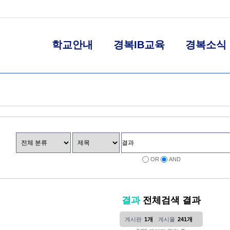
학교안내
경복IB교육
경복소식
OR
AND
결과
전체검색 결과
게시판
1개
게시물
241개