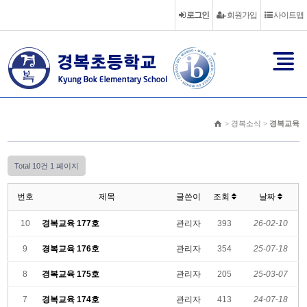
로그인
회원가입
사이트맵
> 경복소식 >
경복교육
Total 10건
1 페이지
번호
제목
글쓴이
조회
날짜
10
경복교육 177호
관리자
393
26-02-10
9
경복교육 176호
관리자
354
25-07-18
8
경복교육 175호
관리자
205
25-03-07
7
경복교육 174호
관리자
413
24-07-18