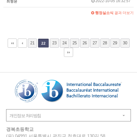
2022-10-05 16:32:57
최형윤
행정실소식
결과 더보기
21
23
24
25
26
27
28
29
30
22
경복초등학교
(우) 04991 서울특별시 광진구 천호대로 130길 58