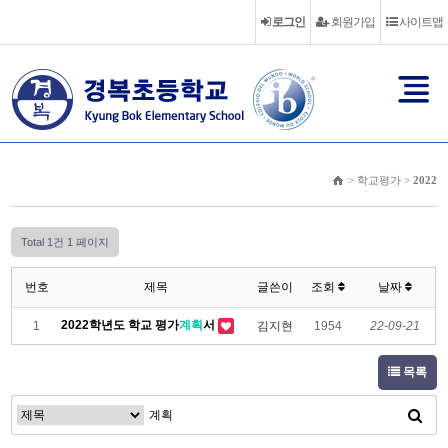
로그인
회원가입
사이트맵
> 학교평가 >
2022
Total 1건
1 페이지
번호
제목
글쓴이
조회
날짜
2022학년도 학교 평가
계획
서
1
김지현
1954
22-09-21
목록