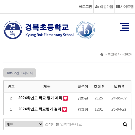
로그인
회원가입
사이트맵
> 학교평가 >
2024
Total 2건
1 페이지
번호
제목
글쓴이
조회
날짜
2024학년도 학교 평가 계획
2
강화진
2125
24-05-09
2024학년도 학교평가 결과
1
김효정
1201
25-04-21