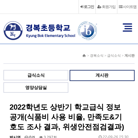
로그인
회원가입
사이트맵
> 경복소식 > 급식소식 >
게시판
급식소식
게시판
영양상담실
2022학년도 상반기 학교급식 정보
공개(식품비 사용 비율, 만족도&기
호도 조사 결과, 위생안전점검결과)
22-09-26 15:30
박시연
0건
3,297회