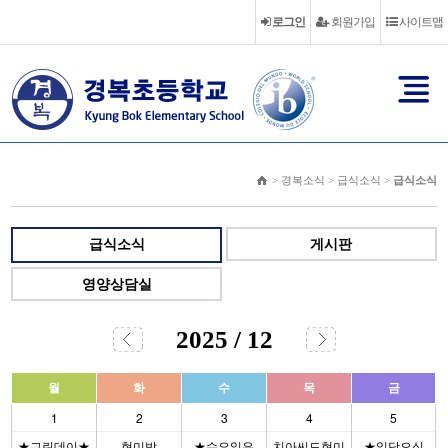
로그인
회원가입
사이트맵
> 경복소식 > 급식소식 >
급식소식
급식소식
게시판
영양상담실
2025 / 12
월
화
수
목
금
1
2
3
4
5
★그린데이★
현미밥
★수요일은
치아씨드현미
★일당오십