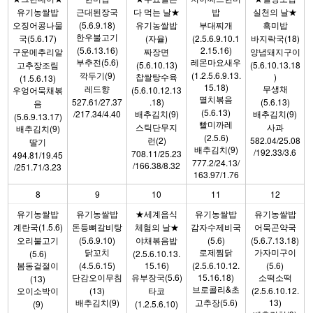
유기농쌀밥
근대된장국
다 먹는 날★
밥
실천의 날★
오징어콩나물
(5.6.9.18)
유기농쌀밥
부대찌개
흑미밥
한우불고기
국(5.6.17)
(자율)
(2.5.6.9.10.1
바지락국(18)
(5.6.13.16)
2.15.16)
구운메추리알
짜장면
양념돼지구이
부추전(5.6)
레몬마요새우
고추장조림
(5.6.10.13)
(5.6.10.13.18
깍두기(9)
(1.2.5.6.9.13.
찹쌀탕수육
)
(1.5.6.13)
15.18)
레드향
무생채
우엉어묵채볶
(5.6.10.12.13
멸치볶음
527.61/27.37
.18)
(5.6.13)
음
(5.6.13)
/217.34/4.40
배추김치(9)
배추김치(9)
(5.6.9.13.17)
빨미까레
스틱단무지
사과
배추김치(9)
(2.5.6)
런(2)
582.04/25.08
딸기
배추김치(9)
/192.33/3.6
708.11/25.23
494.81/19.45
777.2/24.13/
/166.38/8.32
/251.71/3.23
163.97/1.76
8
9
10
11
12
유기농쌀밥
유기농쌀밥
★세계음식
유기농쌀밥
유기농쌀밥
계란국(1.5.6)
돈등뼈갈비탕
체험의 날★
감자수제비국
어묵곤약국
오리불고기
(5.6.9.10)
야채볶음밥
(5.6)
(5.6.7.13.18)
닭꼬치
로제찜닭
가자미구이
(5.6)
(2.5.6.10.13.
봄동겉절이
(4.5.6.15)
15.16)
(2.5.6.10.12.
(5.6)
단감오이무침
유부장국(5.6)
15.16.18)
소떡소떡
(13)
브로콜리&초
오이소박이
(13)
타코
(2.5.6.10.12.
배추김치(9)
고추장(5.6)
13)
(9)
(1.2.5.6.10)