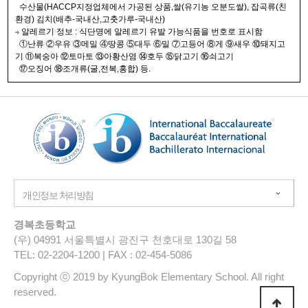
수산물(HACCP지정업체에서 가공된 상품,쌀(유기농 오분도쌀), 잡곡류(친
환경) 김치(배추-국내산,고춧가루-국내산)
알레르기 정보 : 식단명에 알레르기 유발 가능식품을 번호로 표시함
①난류 ②우유 ③메밀 ④땅콩 ⑤대두 ⑥밀 ⑦고등어 ⑧게 ⑨새우 ⑩돼지고
기 ⑪복숭아 ⑫토마토 ⑬아황산염 ⑭호두 ⑮닭고기 ⑯쇠고기
⑰오징어 ⑱조개류(굴,전복,홍합) 등.
경복초등학교
(우) 04991 서울특별시 광진구 천호대로 130길 58
TEL: 02-2204-1200 | FAX : 02-454-5086
Copyright ⓒ 2019 by KyungBok Elementary School. All right
reserved.