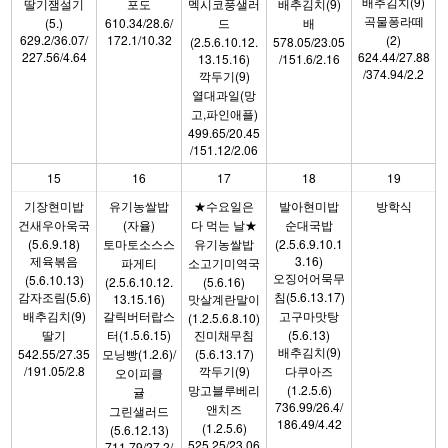
배추김치(9)
딸기잼설기
포도
멕시코풍샐러
배추김치(9)
곡물퐁라떼
(5.)
610.34/28.6/
드
배
629.2/36.07/
172.1/10.32
(2)
(2.5.6.10.12.
578.05/23.05
227.56/4.64
624.44/27.88
13.15.16)
/151.6/2.16
/374.94/2.2
깍두기(9)
열대과일(망
고,파인애플)
499.65/20.45
/151.12/2.06
15
16
17
18
19
기장현미밥
유기농쌀밥
★수요일은
발아현미밥
방학식
건새우아욱국
(자율)
다 먹는 날★
순대국밥
(5.6.9.18)
토마토소스스
유기농쌀밥
(2.5.6.9.10.1
제육볶음
3.16)
파게티
소고기미역국
오징어어묵무
(5.6.10.13)
(2.5.6.10.12.
(5.6.16)
감자조림(5.6)
침(5.6.13.17)
13.15.16)
맛살계란말이
배추김치(9)
갈릭버터랍스
고구마맛탕
(1.2.5.6.8.10)
딸기
터(1.5.6.15)
진미채무침
(5.6.13)
배추김치(9)
542.55/27.35
모닝빵(1.2.6)/
(5.6.13.17)
/191.05/2.8
깍두기(9)
다쿠아즈
오이피클
망고블루베리
(1.2.5.6)
귤
736.99/26.4/
앤치즈
그린샐러드
186.49/4.42
(1.2.5.6)
(5.6.12.13)
525.25/23.06
711.79/27.2/