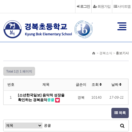
로그인
회원가입
사이트맵
> 경복소식 >
홍보기사
Total 1건
1 페이지
번호
제목
글쓴이
조회
날짜
[소년한국일보] 음악적 성장을
1
경복
10140
17-09-11
확인하는 경복음악
콩쿨
목록