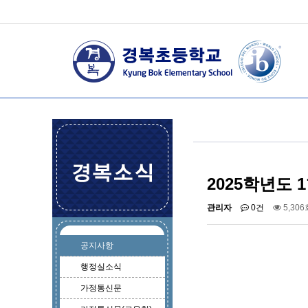
2025학년도 
관리자
0건
5,306
공지사항
행정실소식
가정통신문