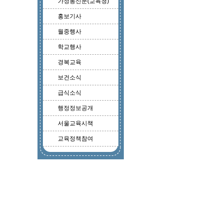
가정통신문(교육청)
홍보기사
월중행사
학교행사
경복교육
보건소식
급식소식
행정정보공개
서울교육시책
교육정책참여