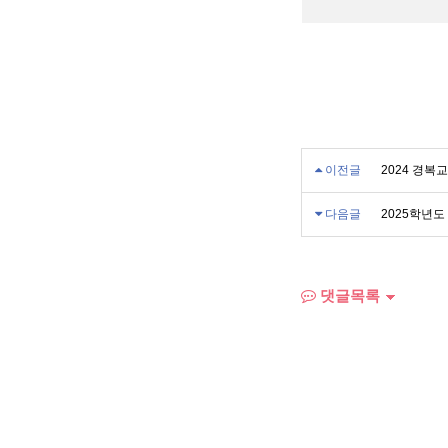
★경복 가족이 되신 것을 
이전글
2024 경
다음글
2025학년도
댓글목록