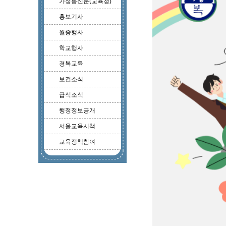
가정통신문(교육청)
홍보기사
월중행사
학교행사
경복교육
보건소식
급식소식
행정정보공개
서울교육시책
교육정책참여