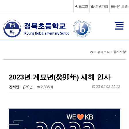
로그인
회원가입
사이트맵
> 경복소식 >
공지사항
2023년 계묘년(癸卯年) 새해 인사
23-01-02 11:12
진서연
0건
2,886회