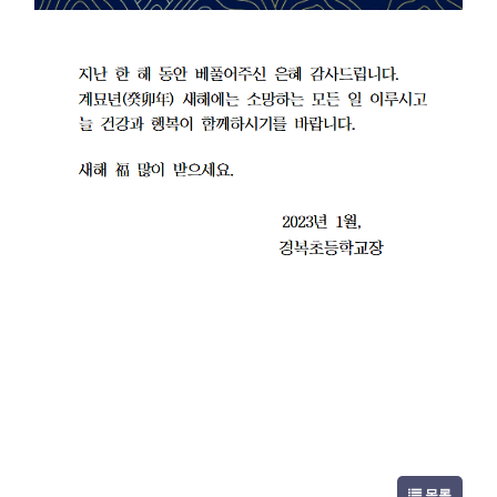
지난 한 해 동안 베풀어주신 은혜 감사드립니다
.
계묘년
(
癸卯年
)
새해에는 소망하는 모든 일 이루시고
늘 건강과 행복이 함께하시기를 바랍니다
.
새해
福
많이 받으세요
.
2023
년
1
월
,
경복초등학교장
목록