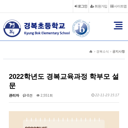
로그인
회원가입
사이트맵
> 경복소식 >
공지사항
2022학년도 경복교육과정 학부모 설
문
22-11-23 15:17
관리자
0건
2,551회